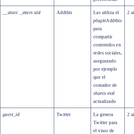
__atuvc
_atuvs
uid
Addthis
Las utiliza el
2 a
plugin
Addthis
para
compartir
contenidos en
redes sociales,
asegurando
por ejemplo
que el
contador de
shares
esté
actualizado
guest_id
Twitter
La genera
2 a
Twitter para
el visor de