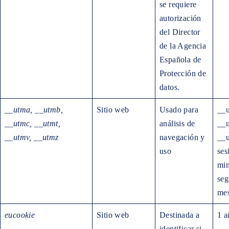
se requiere
autorización
del Director
de la Agencia
Española de
Protección de
datos.
__utma, __utmb,
Sitio web
Usado para
__u
__utmc, __utmt,
análisis de
__u
__utmv, __utmz
navegación y
__u
uso
ses
min
seg
me
eucookie
Sitio web
Destinada a
1 a
identificar si