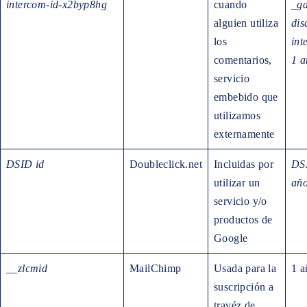
intercom-id-x2byp8hg
cuando
_ga
alguien utiliza
dis
los
int
comentarios,
1 a
servicio
embebido que
utilizamos
externamente
DSID
id
Doubleclick.net
Incluidas por
DS
utilizar un
añ
servicio y/o
productos de
Google
__zlcmid
MailChimp
Usada para la
1 a
suscripción a
travéz de