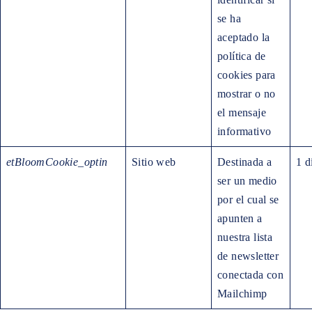
se ha
aceptado la
política de
cookies para
mostrar o no
el mensaje
informativo
etBloomCookie_optin
Sitio web
Destinada a
1 d
ser un medio
por el cual se
apunten a
nuestra lista
de newsletter
conectada con
Mailchimp