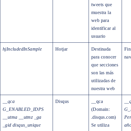
tweets que
muestra la
web para
identificar al
usuario
hjIncludedInSample
Hotjar
Destinada
Fin
para conocer
nav
que secciones
son las más
utilizadas de
nuestra web
__qca
Disqus
__qca
__q
G_ENABLED_IDPS
(Domain:
G_
__utma
__utmz
_ga
.disqus.com)
Per
_gid
disqus_unique
Se utiliza
añ