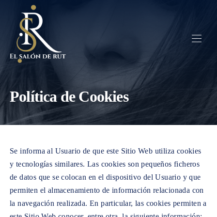
CLO
El Salón de Rut
NAVI
Política de Cookies
Se informa al Usuario de que este Sitio Web utiliza cookies
y tecnologías similares. Las cookies son pequeños ficheros
de datos que se colocan en el dispositivo del Usuario y que
permiten el almacenamiento de información relacionada con
la navegación realizada. En particular, las cookies permiten a
este Sitio Web conocer, entre otra, la siguiente información: